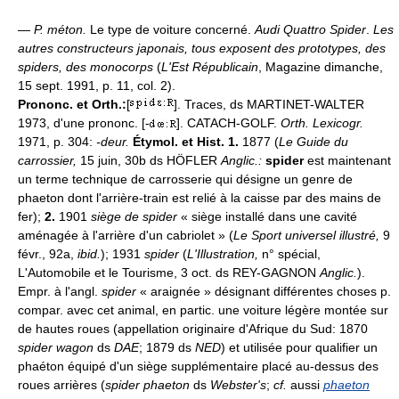
—
P. méton.
Le type de voiture concerné.
Audi Quattro Spider
.
Les
autres constructeurs japonais, tous exposent des prototypes, des
spiders, des monocorps
(
L'Est Républicain
, Magazine dimanche,
15 sept. 1991, p. 11, col. 2).
Prononc. et Orth.:
[
]. Traces, ds MARTINET-WALTER
1973, d'une prononc. [-
]. CATACH-GOLF.
Orth. Lexicogr.
1971, p. 304:
-deur.
Étymol. et Hist. 1.
1877 (
Le Guide du
carrossier,
15 juin, 30b ds HÖFLER
Anglic.:
spider
est maintenant
un terme technique de carrosserie qui désigne un genre de
phaeton dont l'arrière-train est relié à la caisse par des mains de
fer);
2.
1901
siège de spider
« siège installé dans une cavité
aménagée à l'arrière d'un cabriolet » (
Le Sport universel illustré,
9
févr., 92a,
ibid.
); 1931
spider
(
L'Illustration,
n° spécial,
L'Automobile et le Tourisme, 3 oct. ds REY-GAGNON
Anglic.
).
Empr. à l'angl.
spider
« araignée » désignant différentes choses p.
compar. avec cet animal, en partic. une voiture légère montée sur
de hautes roues (appellation originaire d'Afrique du Sud: 1870
spider wagon
ds
DAE
; 1879 ds
NED
) et utilisée pour qualifier un
phaéton équipé d'un siège supplémentaire placé au-dessus des
roues arrières (
spider phaeton
ds
Webster's
;
cf.
aussi
phaeton