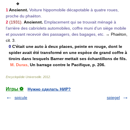
❖
1
Anciennt.
Voiture hippomobile décapotable à quatre roues,
proche du phaéton.
2
(1931).
Anciennt.
Emplacement qui se trouvait ménagé à
l'arrière des cabriolets automobiles, coffre muni d'un siège mobile
et pouvant recevoir des passagers, des bagages, etc.
→ Phaéton,
cit. 3.
0
C'était une auto à deux places, peinte en rouge, dont le
spider avait été transformé en une espèce de grand coffre à
tiroirs dans lesquels Barner mettait ses échantillons de fils.
M. Duras,
Un barrage contre le Pacifique, p. 206.
Encyclopédie Universelle
.
2012
.
Игры ⚽
Нужно сделать НИР?
spicule
spiegel