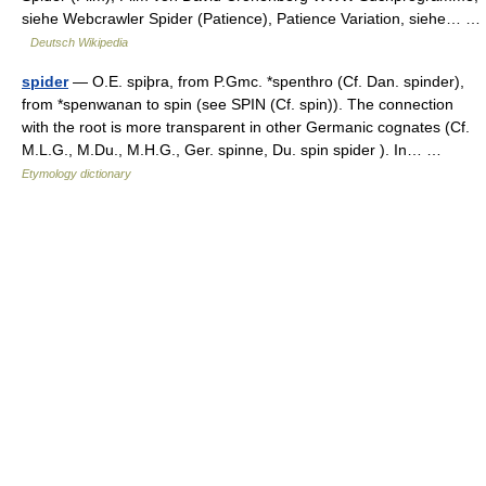
siehe Webcrawler Spider (Patience), Patience Variation, siehe… …
Deutsch Wikipedia
spider
— O.E. spiþra, from P.Gmc. *spenthro (Cf. Dan. spinder),
from *spenwanan to spin (see SPIN (Cf. spin)). The connection
with the root is more transparent in other Germanic cognates (Cf.
M.L.G., M.Du., M.H.G., Ger. spinne, Du. spin spider ). In… …
Etymology dictionary