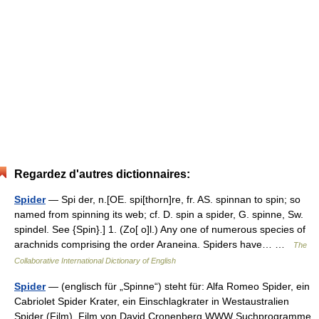
Regardez d'autres dictionnaires:
Spider
— Spi der, n.[OE. spi[thorn]re, fr. AS. spinnan to spin; so
named from spinning its web; cf. D. spin a spider, G. spinne, Sw.
spindel. See {Spin}.] 1. (Zo[ o]l.) Any one of numerous species of
arachnids comprising the order Araneina. Spiders have… …
The
Collaborative International Dictionary of English
Spider
— (englisch für „Spinne“) steht für: Alfa Romeo Spider, ein
Cabriolet Spider Krater, ein Einschlagkrater in Westaustralien
Spider (Film), Film von David Cronenberg WWW Suchprogramme,