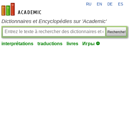
RU
EN
DE
ES
fr-academic.com
Dictionnaires et Encyclopédies sur 'Academic'
Recherche!
interprétations
traductions
livres
Игры ⚽