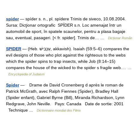
spider
— spíder s. n., pl. spídere Trimis de siveco, 10.08.2004.
Sursa: Dicţionar ortografic SPÍDER s.n. Loc amenajat într un
automobil de sport, în spatele scaunelor, pentru a plasa bagaje
sau, eventual, pasageri. [< fr. spider]. Trimis de… …
Dicționar Român
SPIDER
— (Heb. עַכָּבִישׁ, akkavish). Isaiah (59:5–6) compares the
evil designs of those who plot against the righteous to the webs
which the spider spins to trap insects, while Job (8:14–15)
compares the house of the wicked to the spider s fragile web.… …
Encyclopedia of Judaism
Spider
— Drame de David Cronenberg d après le roman de
Patrick McGrath, avec Ralph Fiennes (Spider), Bradley Hall
(Spider enfant), Gabriel Byrne (Bill), Miranda Richardson, Lynn
Redgrave, John Neville. Pays: Canada Date de sortie: 2001
Technique …
Dictionnaire mondial des Films