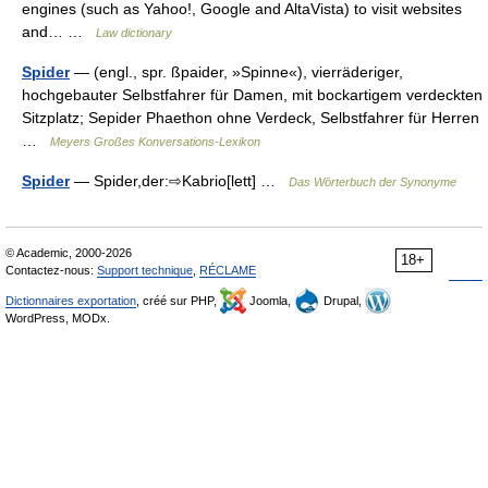
engines (such as Yahoo!, Google and AltaVista) to visit websites
and… …
Law dictionary
Spider
— (engl., spr. ßpaider, »Spinne«), vierräderiger,
hochgebauter Selbstfahrer für Damen, mit bockartigem verdeckten
Sitzplatz; Sepider Phaethon ohne Verdeck, Selbstfahrer für Herren
…
Meyers Großes Konversations-Lexikon
Spider
— Spider,der:⇨Kabrio[lett] …
Das Wörterbuch der Synonyme
© Academic, 2000-2026
18+
Contactez-nous:
Support technique
,
RÉCLAME
Dictionnaires exportation
, créé sur PHP,
Joomla,
Drupal,
WordPress, MODx.